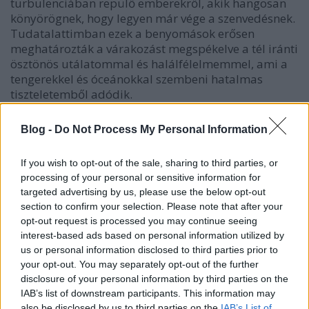
turbulenciában repülő emberekről, akik hangosan
könyörögnek, hogy legyen már vége a szenvedésnek.
Tudatalattimban ezek a benyomások erősen
meghatározták a várakozást megspékelve a tél iránti
ösztönös utálatommal és halálfélelmemmel, ami a
tengerekkel és óceánokkal szembeni hatalmas
tiszteletemből adódik.
Ez történt áprilisban.
Blog -
Do Not Process My Personal Information
Második napja vagyok a kalandokért felelős
If you wish to opt-out of the sale, sharing to third parties, or
férjemmel és több száz amerikai, britt, német,
processing of your personal or sensitive information for
ausztrál és kínai utassal egy norvég expedíciós
targeted advertising by us, please use the below opt-out
hajón, amely persze turisták szállításra szakosodott
section to confirm your selection. Please note that after your
és már egyáltalán nem félek. Mondanám, hogy csak
opt-out request is processed you may continue seeing
mi vagyunk magyarok, de a Fülöp-szigeteki
interest-based ads based on personal information utilized by
pincértől hamar megtudtuk, hogy az "ital
us or personal information disclosed to third parties prior to
menedzser" (ki más?) szintén magyar. Na jó,
your opt-out. You may separately opt-out of the further
élelmezési vezető féleség, mint azt személyesen tőle
disclosure of your personal information by third parties on the
megtudtuk, de ez nem hangzik annyira jól. Megörült
IAB’s list of downstream participants. This information may
nekünk és magyarul köszönt ránk még a buszon,
also be disclosed by us to third parties on the
IAB’s List of