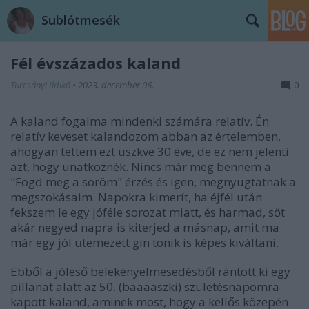
Sublótmesék
Fél évszázados kaland
Turcsányi Ildikó
•
2023. december 06.
0
A kaland fogalma mindenki számára relatív. Én
relatív keveset kalandozom abban az értelemben,
ahogyan tettem ezt uszkve 30 éve, de ez nem jelenti
azt, hogy unatkoznék. Nincs már meg bennem a
"Fogd meg a söröm" érzés és igen, megnyugtatnak a
megszokásaim. Napokra kimerít, ha éjfél után
fekszem le egy jóféle sorozat miatt, és harmad, sőt
akár negyed napra is kiterjed a másnap, amit ma
már egy jól ütemezett gin tonik is képes kiváltani.
Ebből a jóleső belekényelmesedésből rántott ki egy
pillanat alatt az 50. (baaaaszki) születésnapomra
kapott kaland, aminek most, hogy a kellős közepén