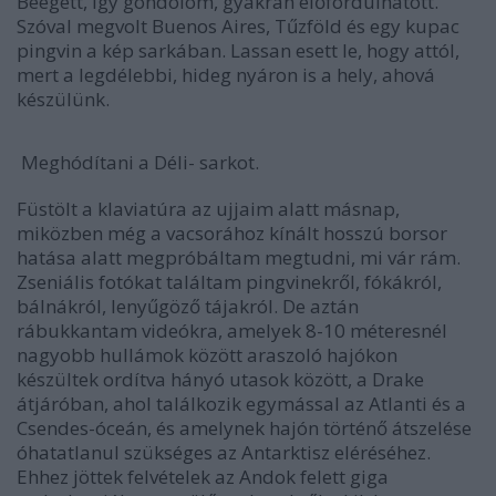
Beégett, így gondolom, gyakran előfordulhatott.
Szóval megvolt Buenos Aires, Tűzföld és egy kupac
pingvin a kép sarkában. Lassan esett le, hogy attól,
mert a legdélebbi, hideg nyáron is a hely, ahová
készülünk.
Meghódítani a Déli- sarkot.
Füstölt a klaviatúra az ujjaim alatt másnap,
miközben még a vacsorához kínált hosszú borsor
hatása alatt megpróbáltam megtudni, mi vár rám.
Zseniális fotókat találtam pingvinekről, fókákról,
bálnákról, lenyűgöző tájakról. De aztán
rábukkantam videókra, amelyek 8-10 méteresnél
nagyobb hullámok között araszoló hajókon
készültek ordítva hányó utasok között, a Drake
átjáróban, ahol találkozik egymással az Atlanti és a
Csendes-óceán, és amelynek hajón történő átszelése
óhatatlanul szükséges az Antarktisz eléréséhez.
Ehhez jöttek felvételek az Andok felett giga