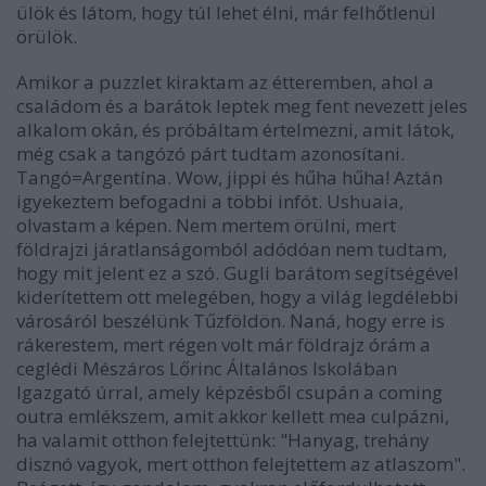
ülök és látom, hogy túl lehet élni, már felhőtlenül
örülök.
Amikor a puzzlet kiraktam az étteremben, ahol a
családom és a barátok leptek meg fent nevezett jeles
alkalom okán, és próbáltam értelmezni, amit látok,
még csak a tangózó párt tudtam azonosítani.
Tangó=Argentína. Wow, jippi és hűha hűha! Aztán
igyekeztem befogadni a többi infót. Ushuaia,
olvastam a képen. Nem mertem örülni, mert
földrajzi járatlanságomból adódóan nem tudtam,
hogy mit jelent ez a szó. Gugli barátom segítségével
kiderítettem ott melegében, hogy a világ legdélebbi
városáról beszélünk Tűzföldön. Naná, hogy erre is
rákerestem, mert régen volt már földrajz órám a
ceglédi Mészáros Lőrinc Általános Iskolában
Igazgató úrral, amely képzésből csupán a coming
outra emlékszem, amit akkor kellett mea culpázni,
ha valamit otthon felejtettünk: "Hanyag, trehány
disznó vagyok, mert otthon felejtettem az atlaszom".