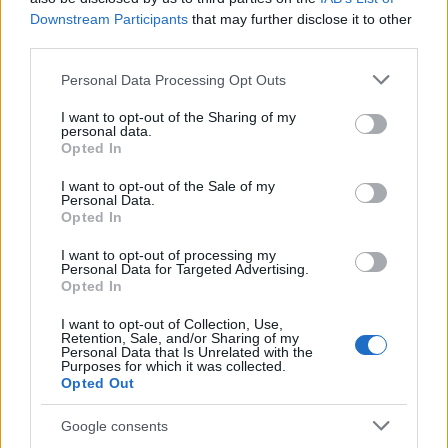
ahol elmondtuk, honnan jöttünk John, az idős ír
Downstream Participants
that may further disclose it to other
öregúr, aki hosszú évekig élt Szegeden, majd
third parties.
Budapesten. Saját cégét igazgatva tanított
Please note that this website/app uses one or more Google
üzletembereket angolul üzletemberkedni, stratégiai
Personal Data Processing Opt Outs
services and may gather and store information including but
menedzsmentet, hogy tolmácsok nélkül
not limited to your visit or usage behaviour. You may click to
I want to opt-out of the Sharing of my
kötetlenebbé váljanak a tárgyalások. Nyaralt a
personal data.
grant or deny consent to Google and its third-party tags to
Balatonnál egy brit fiatalember is, akinek a szülei
Opted In
use your data for below specified purposes in below Google
bosnyákok és járt Erdélyben, megszeretve a szép
consent section.
I want to opt-out of the Sale of my
tájak mellett a szilvapálinkát egy ausztrál házaspár,
Personal Data.
akikkel a Tűzföld Nemzeti Parkban tett
Opted In
villámlátogatás során keveredtünk egymás mellé.
I want to opt-out of processing my
Personal Data for Targeted Advertising.
A Drake átjáró ebben a szezonban szebb arcát
Opted In
mutatta, vagyis Drake Lake (tó)-ként viselkedett.
Eddig. Minket már komolyabb hullámokkal várt, így
I want to opt-out of Collection, Use,
Retention, Sale, and/or Sharing of my
másik beceneve érvényes rá két napja, a Drake
Personal Data that Is Unrelated with the
Shake. Ennek következtében maradtak el ma
Purposes for which it was collected.
tájékoztató előadások, amiket a jelenleg 7 méteres
Opted Out
hullámokban lavírozó hajónk kabinjaiban
Google consents
gyengélkedő tudósok nem tudnak megtartani. Én az