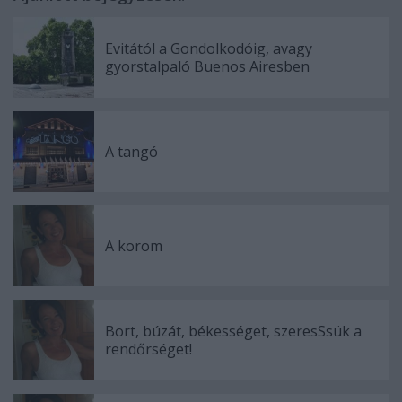
Evitától a Gondolkodóig, avagy
gyorstalpaló Buenos Airesben
A tangó
A korom
Bort, búzát, békességet, szeresSsük a
rendőrséget!