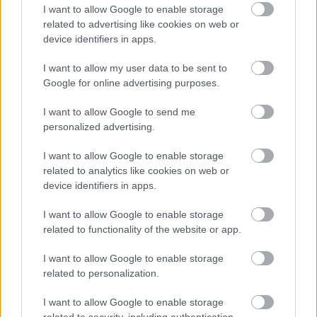
elmúlt hónapokban minden országból, amerre
I want to allow Google to enable storage
jártam, hoztam valamilyen készítményt tengeri
related to advertising like cookies on web or
betegség ellen. Ezeket kombinálva multikulti
device identifiers in apps.
stabilitást biztosítok a gyomromnak, így relatív
fickósan rontok ki olykor meggárgyult kisgyerekként
I want to allow my user data to be sent to
a hajó orrában található kabinunk teraszára
Google for online advertising purposes.
számomra ismeretlen tengeri madarakat fotózni,
amik dacolva a széllökésekkel hosszasan vitorláznak
I want to allow Google to send me
hatalmas ablakunk előtt szárnycsapások nélkül,
personalized advertising.
miközben halakra vadásznak és szárnyuk végével
I want to allow Google to enable storage
huncutul karistolják a vizet. Elképesztően ügyes szél
related to analytics like cookies on web or
rodeót mutatnak be ezek a szuperszonikus mini
device identifiers in apps.
harcrepülő imitátorok. Egyre többen vannak, így
biztosan közelítünk már a szárazföldhöz és nem
I want to allow Google to enable storage
azon a kóbor jéghegyen voltak "fáradt migránsok"
related to functionality of the website or app.
(ezt a kifejezést az egyik ornitológus hölgy használta
a hajón megpihenő madarakra), amely nemrég
I want to allow Google to enable storage
kúszott el mellettünk jelezvén, hogy a Déli-sark
related to personalization.
rövidesen valóban elénk tárul és úgy tűnik, engedi
felfedezni magát.
I want to allow Google to enable storage